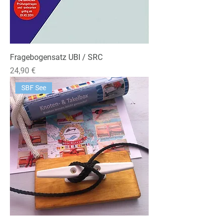
Fragebogensatz UBI / SRC
Preis
24,90 €
SBF See