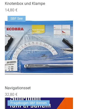
Knotenbox und Klampe
Preis
14,80 €
SBF See
Navigationsset
Preis
32,80 €
Fragebogen SBF Binnen