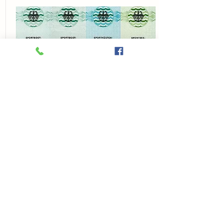
Lies den ganzen Text
Sportbootschule Richardt
Ruf direkt an
0151 611 22 300