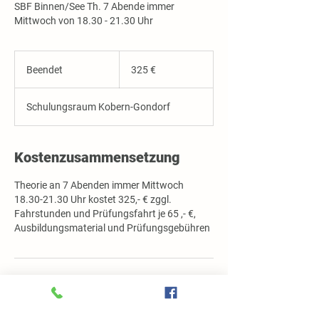
SBF Binnen/See Th. 7 Abende immer
325
Euro
Beendet
B
325 €
e
e
Schulungsraum Kobern-Gondorf
n
d
e
Kostenzusammensetzung
t
Theorie an 7 Abenden immer Mittwoch
18.30-21.30 Uhr kostet 325,- € zggl.
Fahrstunden und Prüfungsfahrt je 65 ,- €,
Ausbildungsmaterial und Prüfungsgebühren
Umbuchung & Kündigung
Bei Umbuchungen oder Kündigungen